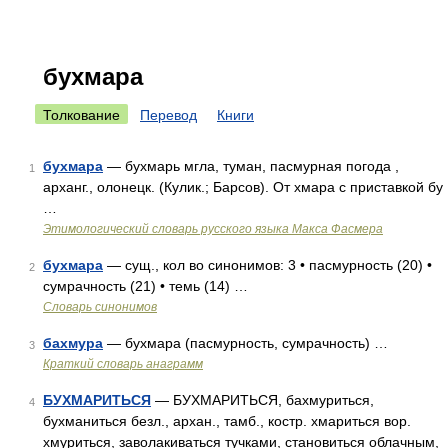
бухмара
Толкование
Перевод
Книги
бухмара
— бухмарь мгла, туман, пасмурная погода ,
1
арханг., олонецк. (Кулик.; Барсов). От хмара с приставкой бу
…
Этимологический словарь русского языка Макса Фасмера
бухмара
— сущ., кол во синонимов: 3 • пасмурность (20) •
2
сумрачность (21) • темь (14) …
Словарь синонимов
бахмура
— бухмара (пасмурность, сумрачность) …
3
Краткий словарь анаграмм
БУХМАРИТЬСЯ
— БУХМАРИТЬСЯ, бахмуриться,
4
бухманиться безл., архан., тамб., костр. хмариться вор.
хмуриться, заволакиваться тучками, становиться облачным,