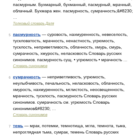
пасмурным. Бухмарный, бухманный, пасмурный, мрачный,
облачный. Бухмара жен. пасмурность, сумрачность;&#8230;
…
Толковый словарь Даля
пасмурность
— суровость, нахмуренность, невеселость,
5
тускловатость, мрачность, ненастность, угрюмость,
тусклость, неприветливость, облачность, хмурь, смурь,
сумрачность, хмурость, неласковость Словарь русских
синонимов. пасмурность сущ. • угрюмость • мрачность …
Словарь синонимов
сумрачность
— неприветливость, угрюмость,
6
неулыбчивость, печальность, неласковость, облачность,
хмурость, нахмуренность, мглистость, неосвещенность,
мрачность, тусклость, пасмурность Словарь русских
синонимов. сумрачность см. угрюмость Словарь
синонимов&#8230; …
Словарь синонимов
темь
— мрак, потемки, темнотища, мгла, темнота, тьма,
7
непроглядная тьма, сумрак, темень Словарь русских